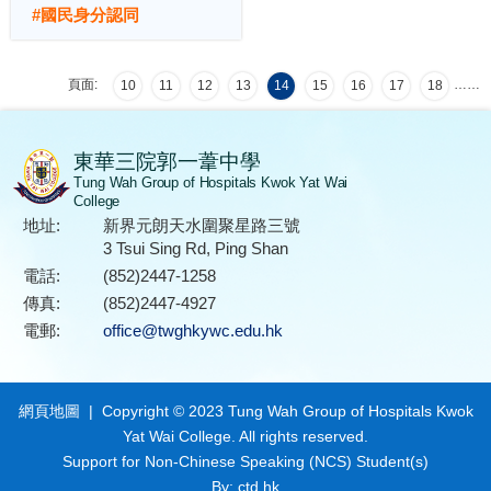
#國民身分認同
頁面:
…
…
10
11
12
13
14
15
16
17
18
東華三院郭一葦中學
Tung Wah Group of Hospitals Kwok Yat Wai
College
地址:
新界元朗天水圍聚星路三號
3 Tsui Sing Rd, Ping Shan
電話:
(852)2447-1258
傳真:
(852)2447-4927
電郵:
office@twghkywc.edu.hk
網頁地圖
| Copyright © 2023 Tung Wah Group of Hospitals Kwok
Yat Wai College. All rights reserved.
Support for Non-Chinese Speaking (NCS) Student(s)
By: ctd.hk