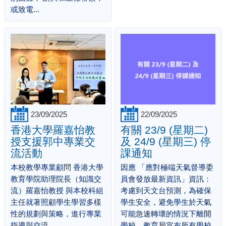
或致電...
23/09/2025
22/09/2025
香港大學羅嘉怡教
有關 23/9 (星期二)
授支援郭中專業交
及 24/9 (星期三) 停
流活動
課通知
本校教學專業顧問 香港大學
因應 「應對極端天氣督導委
教育學院助理院長（知識交
員會發放最新資訊」資訊：
流）羅嘉怡教授 與本校科組
考慮到天文台預測，為確保
主任就著照顧學生學習多樣
學生安全，避免學生於天氣
性的規劃與策略，進行專業
可能急速轉壞的情況下離開
指導與交流。
學校，教育局宣布所有學校