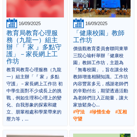
16/09/2025
16/09/2025
教育局教育心理服
「健康校園」教師
務（九龍一）組主
工作坊
辦「『 家 』多點守
價值觀教育委員會聯同東華
護」－家長網上工
三院心瑜軒舉辦「健康校
作坊
園」教師工作坊，主題為
教育局教育心理服務（九龍
「無毒校園」，旨在讓全校
一）組主辦「『 家 』多點
教師增進相關知識。工作坊
守護」－家長網上工作坊 初
內容豐富多元，感謝老師們
中學生面對不少成長上的挑
的辛勤付出，期望透過活動
戰，例如生理和心理上的變
為老師們注入正能量，讓大
化、自我形象的探索和建
家放鬆身心...
立、朋輩相處和學業帶來的
#守法 #珍惜生命 #互相
壓力等，...
守望