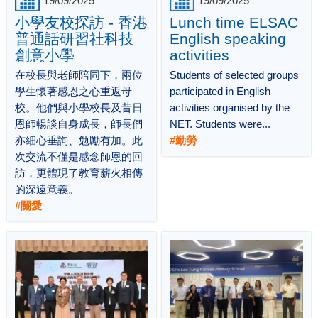
19/09/2025
19/09/2025
小學友校探訪 - 香港
Lunch time ELSAC
普通話研習社科技
English speaking
創意小學
activities
在校長與老師陪同下，兩位
Students of selected groups
學生懷著感恩之心重返母
participated in English
校。他們與小學校長及昔日
activities organised by the
恩師暢談自身成長，師長們
NET. Students were...
亦細心垂詢、勉勵有加。此
#勤勞
次交流不僅是感念師恩的回
訪，更體現了教育薪火相傳
的深遠意義。
#關愛