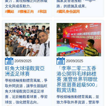
聚力，展現積極正向的班級
國家及香港推動「一帶一
文化與成長動力。
路」的措施及成果。
#團結 #積極正向 #和詣
#國民身份認同
20/09/2025
20/09/2025
旺角大球場觀賞亞
「李寧二零二五香
洲盃足球賽
港公開羽毛球錦標
賽 滙豐世界羽聯世
學校積極推動體育風氣，爭
界巡迴賽超級500」
取外間資源，讓學生親臨旺
觀賞活動
角大球場觀賞亞洲盃足球
賽，近距離觀看球賽，學習
學校積極推動體育風氣，並
球技，強化體育志向。
致力爭取外界資源，豐富學