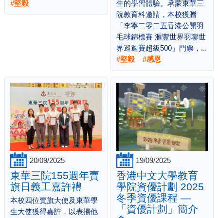
#堅毅
生的學習體驗。承蒙東華三
院教育科邀請，本校獲贈
「李寧二零二五香港公開羽
毛球錦標賽 滙豐世界羽聯世
界巡迴賽超級500」門票，...
#堅毅 #感恩
20/09/2025
19/09/2025
東華三院155週年賣
香港中文大學教育
旗日義工嘉許禮
學院資優計劃 2025
冬季資優課程 —
本校四位賣旗大使及東華學
「資優計劃」簡介
生大使獲得嘉許，以表揚他