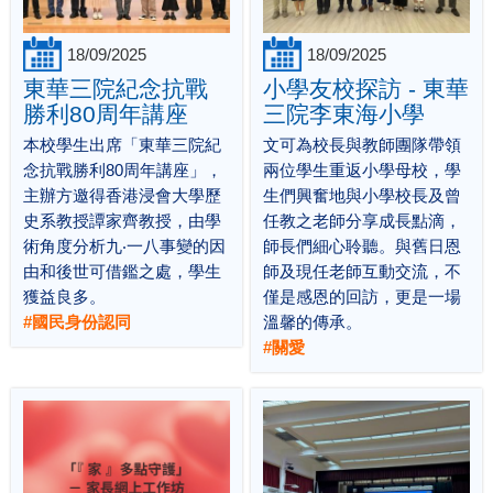
18/09/2025
18/09/2025
東華三院紀念抗戰
小學友校探訪 - 東華
勝利80周年講座
三院李東海小學
本校學生出席「東華三院紀
文可為校長與教師團隊帶領
念抗戰勝利80周年講座」，
兩位學生重返小學母校，學
主辦方邀得香港浸會大學歷
生們興奮地與小學校長及曾
史系教授譚家齊教授，由學
任教之老師分享成長點滴，
術角度分析九‧一八事變的因
師長們細心聆聽。與舊日恩
由和後世可借鑑之處，學生
師及現任老師互動交流，不
獲益良多。
僅是感恩的回訪，更是一場
#國民身份認同
溫馨的傳承。
#關愛