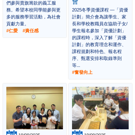
會
們參與賣旗籌款的義工服
務。希望本校同學能參與更
2025冬季資優課程 —「資優
多的服務學習活動，為社會
計劃」簡介會為讓學生、家
貢獻力量。
長和學校教職員在協助子女/
#仁愛 #責任感
學生報名參加「資優計劃」
的課程時，深入了解「資優
計劃」的教育理念和運作、
課程規劃和特色、報名程
序、甄選安排和取錄準則
等...
#奮發向上