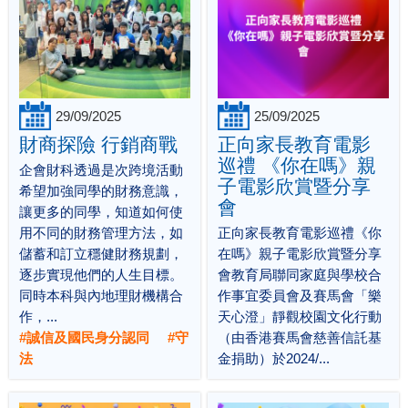
29/09/2025
25/09/2025
財商探險 行銷商戰
正向家長教育電影
巡禮 《你在嗎》親
企會財科透過是次跨境活動
子電影欣賞暨分享
希望加強同學的財務意識，
會
讓更多的同學，知道如何使
用不同的財務管理方法，如
正向家長教育電影巡禮《你
儲蓄和訂立穩健財務規劃，
在嗎》親子電影欣賞暨分享
逐步實現他們的人生目標。
會教育局聯同家庭與學校合
同時本科與內地理財機構合
作事宜委員會及賽馬會「樂
作，...
天心澄」靜觀校園文化行動
#誠信及國民身分認同 #守
（由香港賽馬會慈善信託基
法
金捐助）於2024/...