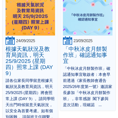
24/09/2025
23/09/2025
根據天氣狀況及教
「中秋冰皮月餅製
育局資訊，明天
作班」確認通知事
25/9/2025 (星期
宜
四）照常上課 (DAY
「中秋冰皮月餅製作班」確
9）
認通知事宜敬啟者：本會早
請各位家長同學留意根據天
前透過《家長教師會通告
氣狀況及教育局資訊，明天
2025/26年度第一號》邀請家
25/9/2025 (星期四）將會照
長參加「中秋冰皮月餅製作
常上課 (DAY 9）。請同學明
班」，非常感謝 閣下參與
天出門時候留意天氣狀況，
是次活動，現確認 ...
以安全為首要考慮。如有個
別困難， 請與班主任聯繫，