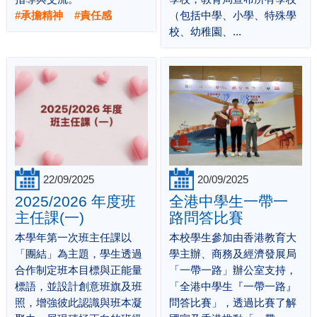
#承擔精神 #責任感
（包括中學、小學、特殊學
校、幼稚園、...
22/09/2025
20/09/2025
2025/2026 年度班
全港中學生一帶一
主任課(一)
路問答比賽
本學年第一次班主任課以
本校學生參加由香港教育大
「團結」為主題，學生透過
學主辦、商務及經濟發展局
合作制定班本目標與正能量
「一帶一路」辦公室支持，
標語，並設計創意班旗及班
「全港中學生『一帶一路』
照，增強彼此認識與班本凝
問答比賽」，透過比賽了解