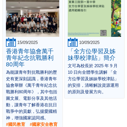
15/09/2025
10/09/2025
香港青年協會萬千
「全方位學習及姊
青年紀念抗戰勝利
妹學校津貼」簡介
80周年
文可為校長於 2025 年 9 月
為能讓青年對抗戰勝利的歷
10 日向全體學生講解 「全
史有更深刻認識，香港青年
方位學習及姊妹學校津貼」
協會舉辦《萬千青年紀念抗
的安排，清晰解說資源運用
戰勝利80周年》，其中包括
的原則及發展方向。
圖文展、電影分享及其他活
動，讓青年了解香港在抗日
戰爭中的貢獻，弘揚愛國精
神，增強國家認同感。
#國民教育 #國家安全教育