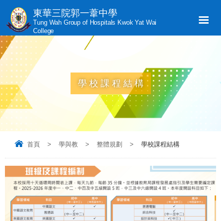
東華三院郭一葦中學
Tung Wah Group of Hospitals Kwok Yat Wai
College
學校課程結構
首頁
>
學與教
>
整體規劃
>
學校課程結構