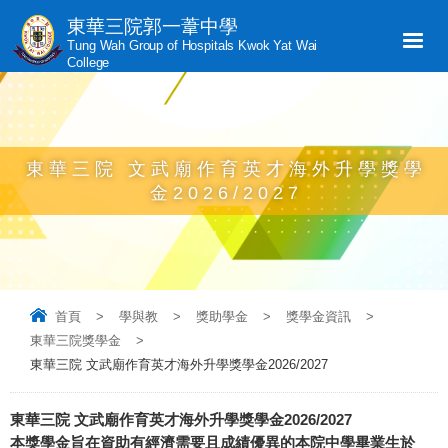
東華三院郭一葦中學
Tung Wah Group of Hospitals Kwok Yat Wai
College
東華三院 文武廟作育英才海外升學獎學
金2026/2027
首頁
>
學與教
>
獎助學金
>
獎學金資訊
>
東華三院獎學金
>
東華三院 文武廟作育英才海外升學獎學金2026/2027
東華三院 文武廟作育英才海外升學獎學金2026/2027
本獎學金旨在資助有經濟需要且成績優異的本院中學畢業生於