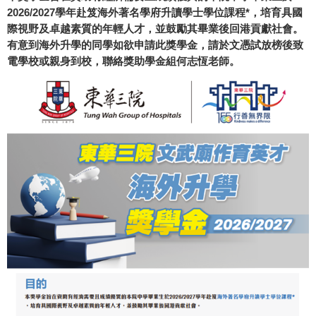
2026/2027學年赴笈海外著名學府升讀學士學位課程*，培育具國
際視野及卓越素質的年輕人才，並鼓勵其畢業後回港貢獻社會。
有意到海外升學的同學如欲申請此獎學金，請於文憑試放榜後致
電學校或親身到校，聯絡獎助學金組何志恆老師。