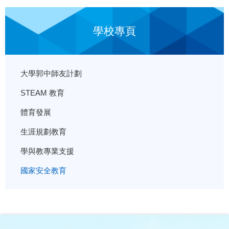
學校專頁
大學郭中師友計劃
STEAM 教育
體育發展
生涯規劃教育
學與教專業支援
國家安全教育