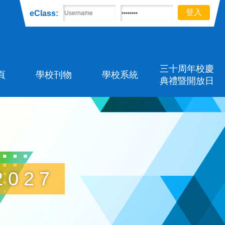
eClass:
三十周年校慶
頁
學校刊物
學校系統
典禮暨開放日
027