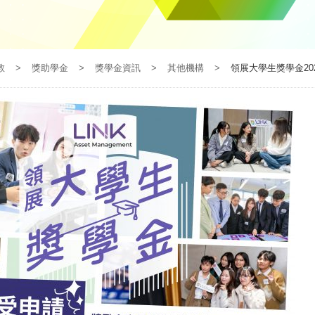
教
>
獎助學金
>
獎學金資訊
>
其他機構
>
領展大學生獎學金2026