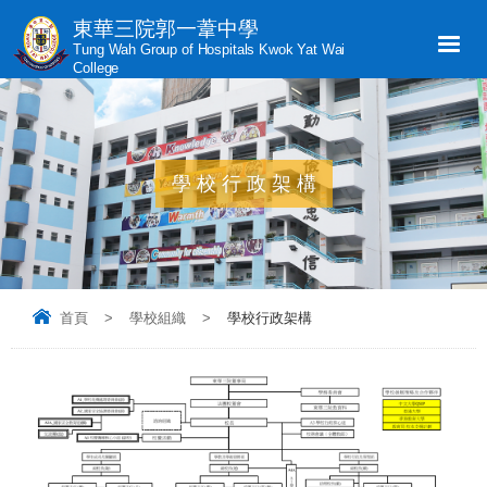
東華三院郭一葦中學
Tung Wah Group of Hospitals Kwok Yat Wai
College
學校行政架構
首頁
>
學校組織
>
學校行政架構