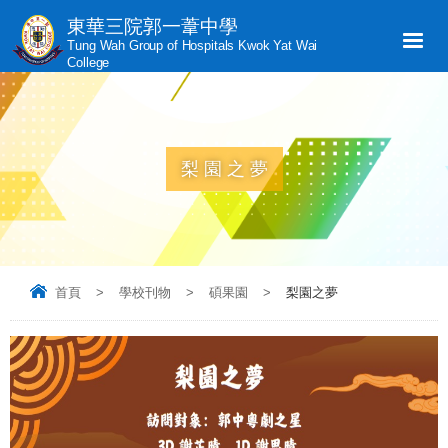
東華三院郭一葦中學
Tung Wah Group of Hospitals Kwok Yat Wai
College
梨園之夢
首頁
>
學校刊物
>
碩果園
>
梨園之夢