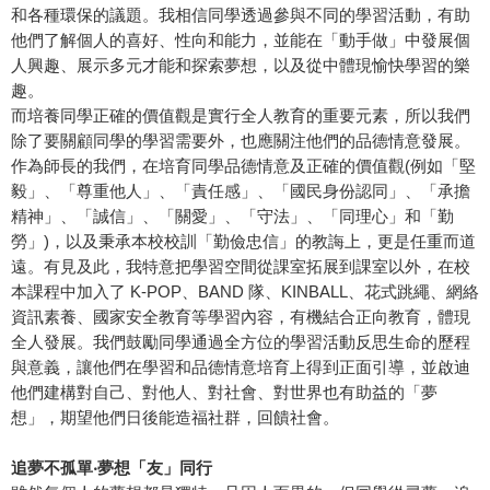
和各種環保的議題。我相信同學透過參與不同的學習活動，有助
他們了解個人的喜好、性向和能力，並能在「動手做」中發展個
人興趣、展示多元才能和探索夢想，以及從中體現愉快學習的樂
趣。
而培養同學正確的價值觀是實行全人教育的重要元素，所以我們
除了要關顧同學的學習需要外，也應關注他們的品德情意發展。
作為師長的我們，在培育同學品德情意及正確的價值觀(例如「堅
毅」、「尊重他人」、「責任感」、「國民身份認同」、「承擔
精神」、「誠信」、「關愛」、「守法」、「同理心」和「勤
勞」)，以及秉承本校校訓「勤儉忠信」的教誨上，更是任重而道
遠。有見及此，我特意把學習空間從課室拓展到課室以外，在校
本課程中加入了 K-POP、BAND 隊、KINBALL、花式跳繩、網絡
資訊素養、國家安全教育等學習內容，有機結合正向教育，體現
全人發展。我們鼓勵同學通過全方位的學習活動反思生命的歷程
與意義，讓他們在學習和品德情意培育上得到正面引導，並啟迪
他們建構對自己、對他人、對社會、對世界也有助益的「夢
想」，期望他們日後能造福社群，回饋社會。
追夢不孤單‧夢想「友」同行