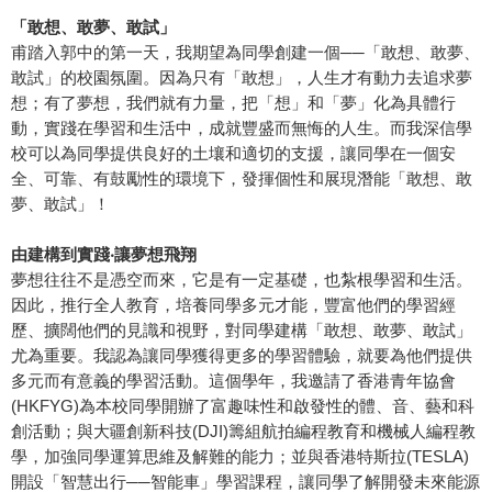
「敢想、敢夢、敢試」
甫踏入郭中的第一天，我期望為同學創建一個──「敢想、敢夢、
敢試」的校園氛圍。因為只有「敢想」，人生才有動力去追求夢
想；有了夢想，我們就有力量，把「想」和「夢」化為具體行
動，實踐在學習和生活中，成就豐盛而無悔的人生。而我深信學
校可以為同學提供良好的土壤和適切的支援，讓同學在一個安
全、可靠、有鼓勵性的環境下，發揮個性和展現潛能「敢想、敢
夢、敢試」！
由建構到實踐‧讓夢想飛翔
夢想往往不是憑空而來，它是有一定基礎，也紮根學習和生活。
因此，推行全人教育，培養同學多元才能，豐富他們的學習經
歷、擴闊他們的見識和視野，對同學建構「敢想、敢夢、敢試」
尤為重要。我認為讓同學獲得更多的學習體驗，就要為他們提供
多元而有意義的學習活動。這個學年，我邀請了香港青年協會
(HKFYG)為本校同學開辦了富趣味性和啟發性的體、音、藝和科
創活動；與大疆創新科技(DJI)籌組航拍編程教育和機械人編程教
學，加強同學運算思維及解難的能力；並與香港特斯拉(TESLA)
開設「智慧出行──智能車」學習課程，讓同學了解開發未來能源