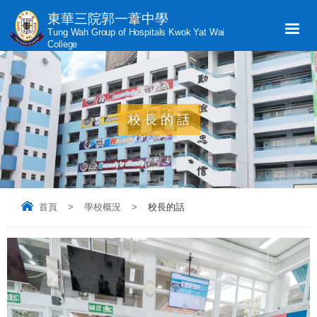
東華三院郭一葦中學
Tung Wah Group of Hospitals Kwok Yat Wai
College
校長的話
首頁
>
學校概況
>
校長的話