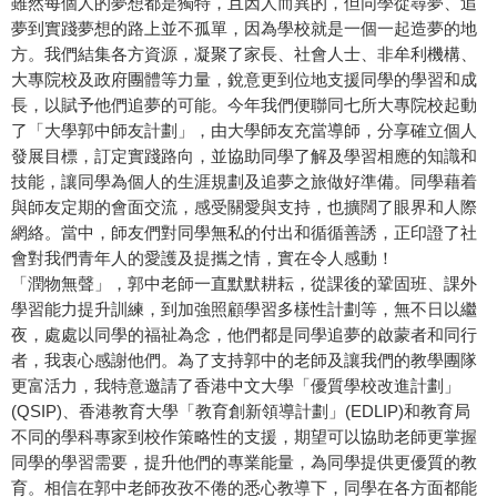
雖然每個人的夢想都是獨特，且因人而異的，但同學從尋夢、追
夢到實踐夢想的路上並不孤單，因為學校就是一個一起造夢的地
方。我們結集各方資源，凝聚了家長、社會人士、非牟利機構、
大專院校及政府團體等力量，銳意更到位地支援同學的學習和成
長，以賦予他們追夢的可能。今年我們便聯同七所大專院校起動
了「大學郭中師友計劃」，由大學師友充當導師，分享確立個人
發展目標，訂定實踐路向，並協助同學了解及學習相應的知識和
技能，讓同學為個人的生涯規劃及追夢之旅做好準備。同學藉着
與師友定期的會面交流，感受關愛與支持，也擴闊了眼界和人際
網絡。當中，師友們對同學無私的付出和循循善誘，正印證了社
會對我們青年人的愛護及提攜之情，實在令人感動！
「潤物無聲」，郭中老師一直默默耕耘，從課後的鞏固班、課外
學習能力提升訓練，到加強照顧學習多樣性計劃等，無不日以繼
夜，處處以同學的福祉為念，他們都是同學追夢的啟蒙者和同行
者，我衷心感謝他們。為了支持郭中的老師及讓我們的教學團隊
更富活力，我特意邀請了香港中文大學「優質學校改進計劃」
(QSIP)、香港教育大學「教育創新領導計劃」(EDLIP)和教育局
不同的學科專家到校作策略性的支援，期望可以協助老師更掌握
同學的學習需要，提升他們的專業能量，為同學提供更優質的教
育。相信在郭中老師孜孜不倦的悉心教導下，同學在各方面都能