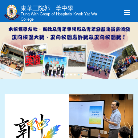
東華三院郭一葦中學
Tung Wah Group of Hospitals Kwok Yat Wai
College