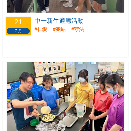
中一新生適應活動
21
#仁愛 #團結 #守法
7 月