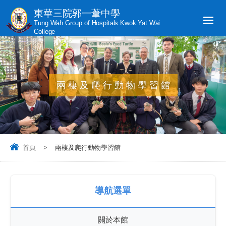
東華三院郭一葦中學
Tung Wah Group of Hospitals Kwok Yat Wai
College
兩棲及爬行動物學習館
首頁
>
兩棲及爬行動物學習館
導航選單
關於本館