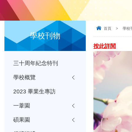
首頁
>
學校
學校刊物
按此詳閱
三十周年紀念特刊
學校概覽
2023 畢業生專訪
一葦園
碩果園