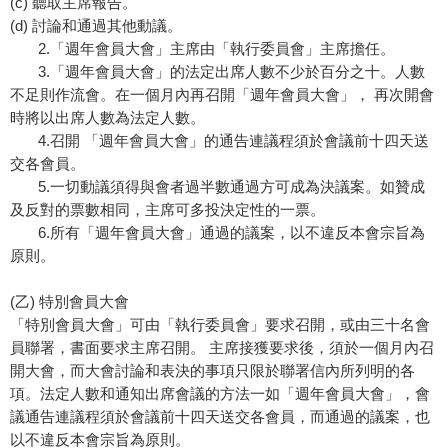
(c) 聽取主席報告。
(d) 討論和通過其他動議。
2.「週年會員大會」主席由「執行委員會」主席擔任。
3.「週年會員大會」的法定出席人數不少於百分之十。人數
不足則作流會。在一個月內再召開「週年會員大會」， 再次開會
時將以出席人數為法定人數。
4.召開 「週年會員大會」的通告連議程須於會議前十四天送
交各會員。
5.一切動議須得與會者過半數通過方可成為決議案。如贊成
及反對的票數相同，主席可多投決定性的一票。
6.所有「週年會員大會」通過的議案，以不違反本會宗旨為
原則。
(乙) 特別會員大會
「特別會員大會」可由「執行委員會」要求召開，或由三十名會
員聯署，書面要求主席召開。 主席接獲要求後，須於一個月內召
開大會，而大會討論和表決的事項只限於聯署信內所列明的各
項。法定人數和通知出席會議的方法一如「週年會員大會」，會
議通告連議程須於會議前十四天送交各會員，而通過的議案，也
以不違反本會宗旨為原則。