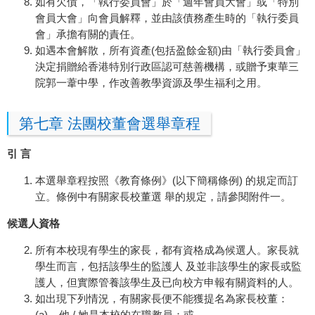
如有欠債，「執行委員會」於「週年會員大會」或「特別
會員大會」向會員解釋，並由該債務產生時的「執行委員
會」承擔有關的責任。
如遇本會解散，所有資產(包括盈餘金額)由「執行委員會」
決定捐贈給香港特別行政區認可慈善機構，或贈予東華三
院郭一葦中學，作改善教學資源及學生福利之用。
第七章 法團校董會選舉章程
引 言
本選舉章程按照《教育條例》(以下簡稱條例) 的規定而訂
立。條例中有關家長校董選 舉的規定，請參閱附件一。
候選人資格
所有本校現有學生的家長，都有資格成為候選人。家長就
學生而言，包括該學生的監護人 及並非該學生的家長或監
護人，但實際管養該學生及已向校方申報有關資料的人。
如出現下列情況，有關家長便不能獲提名為家長校董：
(a) 他 / 她是本校的在職教員；或