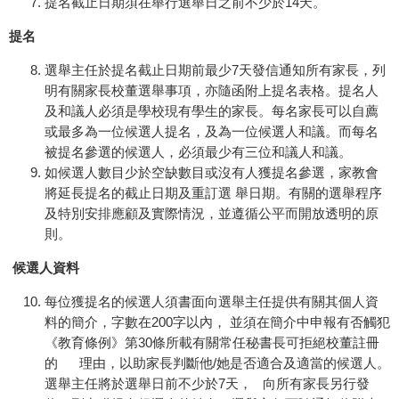
提名截止日期須在舉行選舉日之前不少於14天。
提名
選舉主任於提名截止日期前最少7天發信通知所有家長，列
明有關家長校董選舉事項，亦隨函附上提名表格。提名人
及和議人必須是學校現有學生的家長。每名家長可以自薦
或最多為一位候選人提名，及為一位候選人和議。而每名
被提名參選的候選人，必須最少有三位和議人和議。
如候選人數目少於空缺數目或沒有人獲提名參選，家教會
將延長提名的截止日期及重訂選 舉日期。有關的選舉程序
及特別安排應顧及實際情況，並遵循公平而開放透明的原
則。
候選人資料
每位獲提名的候選人須書面向選舉主任提供有關其個人資
料的簡介，字數在200字以內， 並須在簡介中申報有否觸犯
《教育條例》第30條所載有關常任秘書長可拒絕校董註冊
的 理由，以助家長判斷他/她是否適合及適當的候選人。
選舉主任將於選舉日前不少於7天， 向所有家長另行發