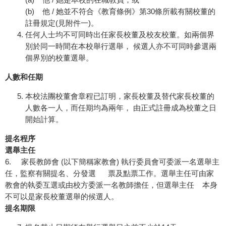
(b) 他 / 她並不符合《教育條例》第30條所載有關校董的
註冊規定(見附件一)。
任何人士均不可同時出任家長校董及校友校董。如兩個界
別於同一時間在本校舉行選舉， 候選人亦不可同時參選兩
個界別的校董選舉。
人數和任期
本校法團校董會章程已訂明，家長校董及替代家長校董的
人數各一人，而任期均為兩年， 由正式註冊成為校董之日
開始計算。
提名程序
選舉主任
6. 家長教師會 (以下簡稱家教會) 執行委員會可委派一名選舉主
任，監察有關提名、分發選 票及點票工作。選舉主任可由家
教會的執委互選或由校方委派一名教師擔任，但選舉主任 本身
不可以是家長校董選舉的候選人。
提名期限