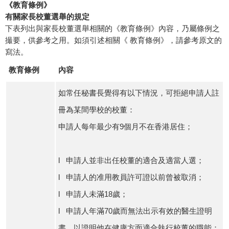
《教育條例》
有關家長校董選舉的規定
下表列出與家長校董選舉相關的《教育條例》內容，乃屬條例之
撮要，供參考之用。如須引述相關《 教育條例》，請參考原文的
寫法。
教育條例
內容
如常任秘書長覺得有以下情況，可拒絕申請人註
冊為某間學校的校董：
申請人每年最少有9個月不在香港居住；
l 申請人並非出任校董的適合及適當人選；
l 申請人的准用教員許可證以前曾被取消；
l 申請人未滿18歲；
l 申請人年滿70歲而無法出示有效的醫生證明
書，以證明他在健康方面適合執行校董的職能；