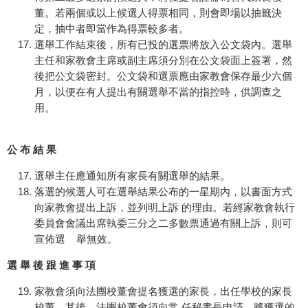
董。若兩個或以上候選人得票相同，則會即場以抽籤決
定，抽中者即當作為得票較多者。
選舉工作結束後，所有已投的選票將放入公文袋內。選舉
主任和家教會主席或副主席須分別在公文袋面上簽署，然
後把公文袋密封。公文袋和選票應由家教會保存最少六個
月，以便在有人提出有關選舉不當的指控時，供調查之
用。
公 布 結 果
選舉主任應通知所有家長有關選舉的結果。
落選的候選人可在選舉結果公布的一星期內，以書面方式
向家教會提出上訴，並列明上訴 的理由。若經家教會執行
委員會會議出席執委三分之二多數票通過有關上訴，則可
宣佈選 舉無效。
選 舉 後 跟 進 事 項
家教會須向法團校董會提名獲選的家長，出任學校的家長
校董。其後，法團校董會須向常 任秘書長申請，將獲選的