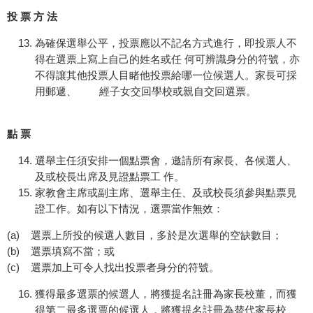
投 票 方 法
為確保選舉公平，投票應以不記名方式進行，即投票人不
得在選票上寫上自己的姓名或任 何可辨識身分的符號，亦
不得讓其他投票人目睹他投票給哪一位候選人。家長可採
用郵遞、 經子女交回學校或親自交回選票。
點 票
選舉主任須安排一個點票會，邀請所有家長、各候選人、
及或校長出席及見證點票工 作。
家教會主席或副主席、選舉主任、及或校長須參與點票見
證工作。如有以下情況，選票當作無效：
(a) 選票上所投的候選人數目，多於是次選舉的空缺數目；
(b) 選票填寫不當；或
(c) 選票加上可令人找出投票者身分的符號。
獲得最多選票的候選人，將獲提名註冊為家長校董，而獲
得第二最多選票的候選人，將獲提名註冊為替代家長校