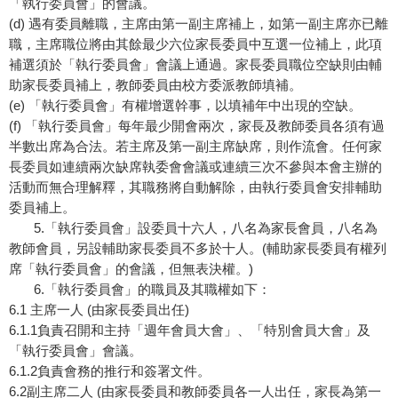
「執行委員會」的會議。
(d) 遇有委員離職，主席由第一副主席補上，如第一副主席亦已離
職，主席職位將由其餘最少六位家長委員中互選一位補上，此項
補選須於「執行委員會」會議上通過。家長委員職位空缺則由輔
助家長委員補上，教師委員由校方委派教師填補。
(e) 「執行委員會」有權增選幹事，以填補年中出現的空缺。
(f) 「執行委員會」每年最少開會兩次，家長及教師委員各須有過
半數出席為合法。若主席及第一副主席缺席，則作流會。任何家
長委員如連續兩次缺席執委會會議或連續三次不參與本會主辦的
活動而無合理解釋，其職務將自動解除，由執行委員會安排輔助
委員補上。
5.「執行委員會」設委員十六人，八名為家長會員，八名為
教師會員，另設輔助家長委員不多於十人。(輔助家長委員有權列
席「執行委員會」的會議，但無表決權。)
6.「執行委員會」的職員及其職權如下：
6.1 主席一人 (由家長委員出任)
6.1.1負責召開和主持「週年會員大會」、「特別會員大會」及
「執行委員會」會議。
6.1.2負責會務的推行和簽署文件。
6.2副主席二人 (由家長委員和教師委員各一人出任，家長為第一