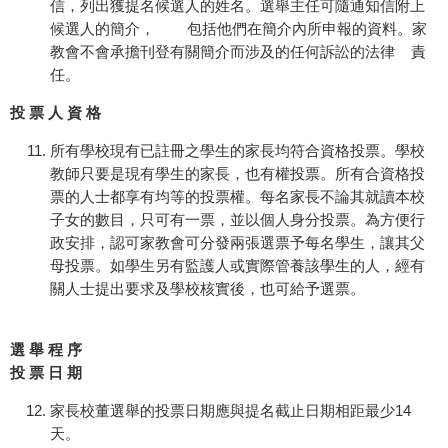
信，列出獲提名候選人的姓名。選舉主任可隨通知信附上
候選人的簡介， 包括他們在簡介內所申報的資料。家
教會不會承擔刊登有關簡介而涉及的任何訴訟的法律 責
任。
投 票 人 資 格
所有學校現有已註冊之學生的家長均符合資格投票。學校
教師只要是現有學生的家長，也有權投票。所有合資格投
票的人士都享有均等的投票權。每名家長不論其就讀本校
子女的數目，只可有一票，並以個人身分投票。為方便行
政安排，認可家教會可分發兩張選票予每名學生，讓其父
母投票。如學生另有監護人或實際管養該學生的人，經有
關人士提出要求及學校核實後，也可給予選票。
選 舉 程 序
投 票 日 期
家長校董選舉的投票日期應與提名截止日期相距最少14
天。