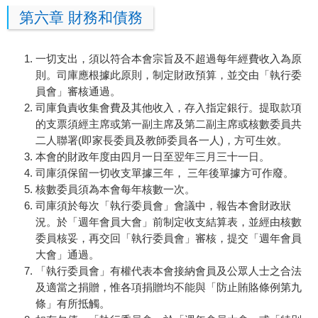
第六章 財務和債務
一切支出，須以符合本會宗旨及不超過每年經費收入為原
則。司庫應根據此原則，制定財政預算，並交由「執行委
員會」審核通過。
司庫負責收集會費及其他收入，存入指定銀行。提取款項
的支票須經主席或第一副主席及第二副主席或核數委員共
二人聯署(即家長委員及教師委員各一人)，方可生效。
本會的財政年度由四月一日至翌年三月三十一日。
司庫須保留一切收支單據三年， 三年後單據方可作廢。
核數委員須為本會每年核數一次。
司庫須於每次「執行委員會」會議中，報告本會財政狀
況。於「週年會員大會」前制定收支結算表，並經由核數
委員核妥，再交回「執行委員會」審核，提交「週年會員
大會」通過。
「執行委員會」有權代表本會接納會員及公眾人士之合法
及適當之捐贈，惟各項捐贈均不能與「防止賄賂條例第九
條」有所抵觸。