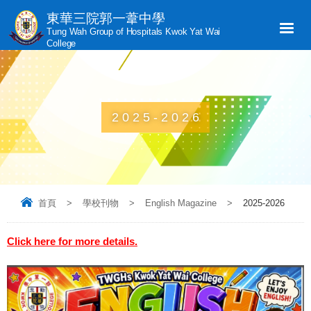
東華三院郭一葦中學
Tung Wah Group of Hospitals Kwok Yat Wai
College
2025-2026
首頁
>
學校刊物
>
English Magazine
>
2025-2026
Click here for more details.