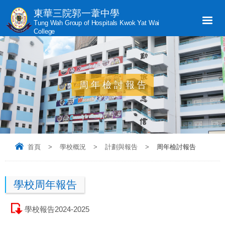
東華三院郭一葦中學
Tung Wah Group of Hospitals Kwok Yat Wai
College
周年檢討報告
首頁
>
學校概況
>
計劃與報告
>
周年檢討報告
學校周年報告
學校報告2024-2025