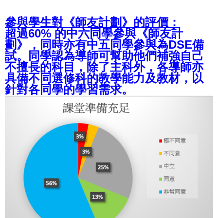
參與學生對
《師友計劃》的
評價：
超過60% 的中六同學參與《師友計
劃》，同時亦有中五同學參與為DSE備
試。同學認為導師可幫助他們補強自己
不擅長的科目，除了主科外，各導師亦
具備不同選修科的教學能力及教材，以
針對各同學的學習需求。