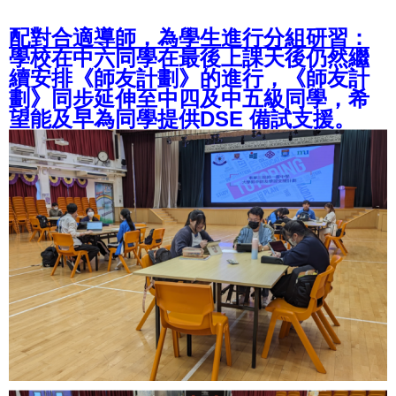
配對合適導師，為學生進行分組研習：
學校在中六同學在最後上課天後仍然繼
續安排《師友計劃》的進行，《師友計
劃》同步延伸至中四及中五級同學，希
望能及早為同學提供DSE 備試支援。