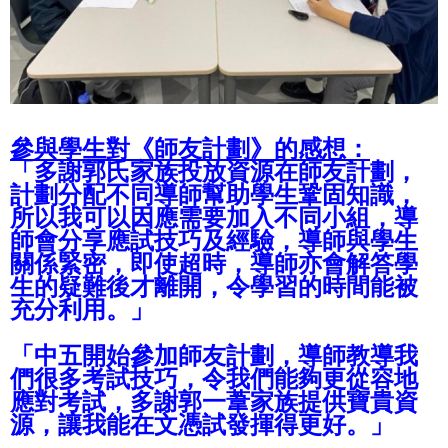
參與學生對
《師友計劃》的
感想：
「多謝郭氏家族投放資源在師友計劃，
計劃分配不同導師幫助學生鞏固知識，
所以我可以因應需要加入不同小組，導
師會分享應試技巧及經驗，導師與學生
關係緊密，即使超時，導師亦會解答學
生的疑難後才離開，令學習的時間能被
充分利用。」
「中五開始參加師友計劃，導師教導我
們很多考試技巧，令我們能夠更從容地
應對考試，多謝郭一葦家族提供寶貴資
源，讓我能在文憑試發揮得更好。」