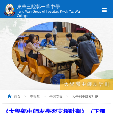
東華三院郭一葦中學
Tung Wah Group of Hospitals Kwok Yat Wai
College
大學郭中師友計劃
首頁
>
學與教
>
學習支援
>
大學郭中師友計劃
《大學郭中師友學習支援計劃》（下稱