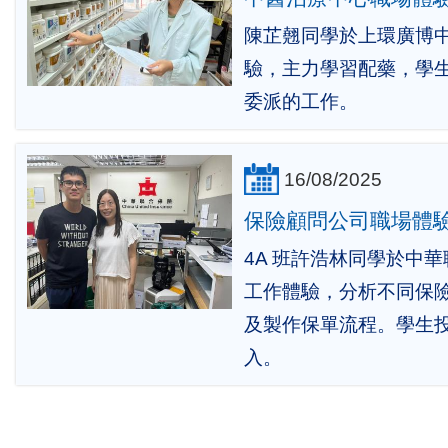
陳芷翹同學於上環廣博
驗，主力學習配藥，學
委派的工作。
16/08/2025
保險顧問公司職場體
4A 班許浩林同學於中
工作體驗，分析不同保
及製作保單流程。學生
入。