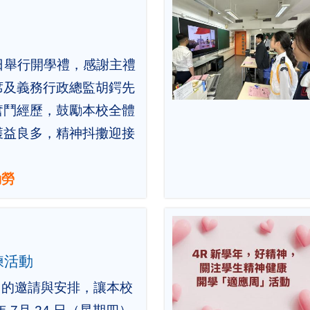
 1 日舉行開學禮，感謝主禮
席及義務行政總監胡鍔先
奮鬥經歷，鼓勵本校全體
獲益良多，精神抖擻迎接
勤勞
練活動
Can」的邀請與安排，讓本校