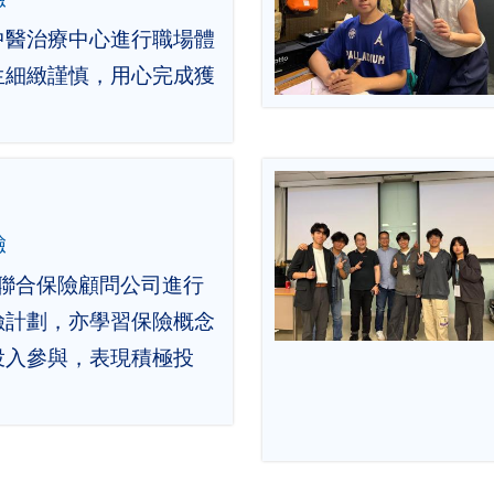
中醫治療中心進行職場體
生細緻謹慎，用心完成獲
驗
華聯合保險顧問公司進行
險計劃，亦學習保險概念
投入參與，表現積極投