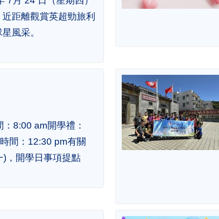
 年 7月 24 日（星期四）
，近距離觀賞英超勁旅利
球星風采。
：8:00 am開學禮：
.放學時間：12:30 pm有關
(星期一)，開學日事項提點