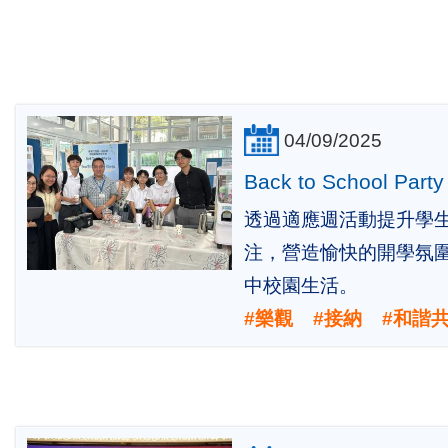
04/09/2025
Back to School Party
透過適應週活動提升學生對
注，營造愉快的開學氛
中校園生活。
#樂觀 #接納
#和諧