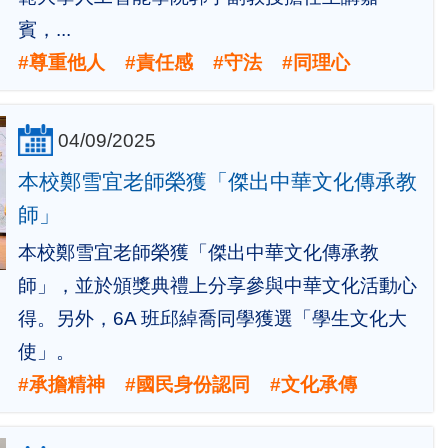
賓，...
#尊重他人 #責任感 #守法 #同理心
04/09/2025
本校鄭雪宜老師榮獲「傑出中華文化傳承教
師」
本校鄭雪宜老師榮獲「傑出中華文化傳承教
師」，並於頒獎典禮上分享參與中華文化活動心
得。另外，6A 班邱綽喬同學獲選「學生文化大
使」。
#承擔精神 #國⺠⾝份認同 #文化承傳