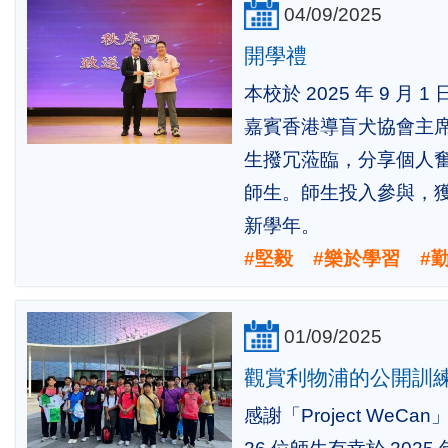
04/09/2025
開學禮
本校於 2025 年 9 月
嘉賓香港導盲犬協會主
生撥冗蒞臨，分享個人
師生。師生投入參與，
新學年。
#堅毅 #樂於學習 #
01/09/2025
觀賞利物浦的公開訓
感謝「Project We