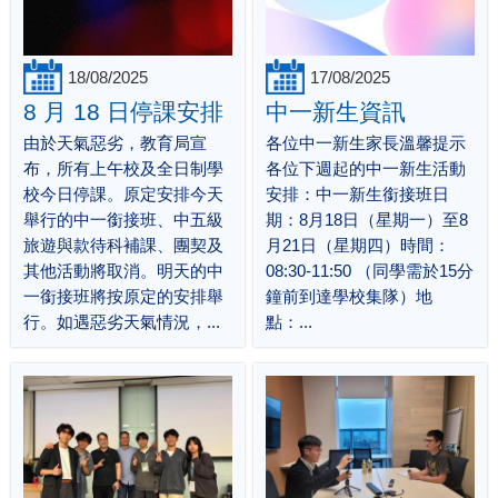
18/08/2025
17/08/2025
8 月 18 日停課安排
中一新生資訊
由於天氣惡劣，教育局宣
各位中一新生家長溫馨提示
布，所有上午校及全日制學
各位下週起的中一新生活動
校今日停課。原定安排今天
安排：中一新生銜接班日
舉行的中一銜接班、中五級
期：8月18日（星期一）至8
旅遊與款待科補課、團契及
月21日（星期四）時間：
其他活動將取消。明天的中
08:30-11:50 （同學需於15分
一銜接班將按原定的安排舉
鐘前到達學校集隊）地
行。如遇惡劣天氣情況，...
點：...