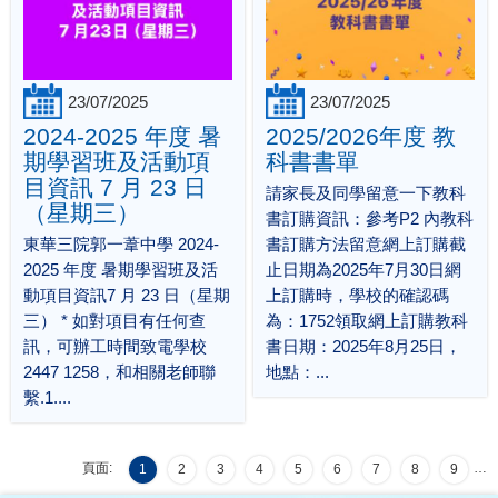
23/07/2025
23/07/2025
2024-2025 年度 暑
2025/2026年度 教
期學習班及活動項
科書書單
目資訊 7 月 23 日
請家長及同學留意一下教科
（星期三）
書訂購資訊：參考P2 內教科
東華三院郭一葦中學 2024-
書訂購方法留意網上訂購截
2025 年度 暑期學習班及活
止日期為2025年7月30日網
動項目資訊7 月 23 日（星期
上訂購時，學校的確認碼
三） * 如對項目有任何查
為：1752領取網上訂購教科
訊，可辦工時間致電學校
書日期：2025年8月25日，
2447 1258，和相關老師聯
地點：...
繫.1....
頁面:
…
1
2
3
4
5
6
7
8
9