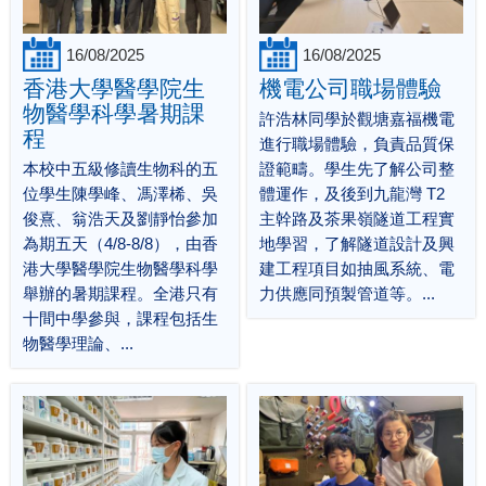
16/08/2025
16/08/2025
香港大學醫學院生
機電公司職場體驗
物醫學科學暑期課
許浩林同學於觀塘嘉福機電
程
進行職場體驗，負責品質保
本校中五級修讀生物科的五
證範疇。學生先了解公司整
位學生陳學峰、馮澤桸、吳
體運作，及後到九龍灣 T2
俊熹、翁浩天及劉靜怡參加
主幹路及茶果嶺隧道工程實
為期五天（4/8-8/8），由香
地學習，了解隧道設計及興
港大學醫學院生物醫學科學
建工程項目如抽風系統、電
舉辦的暑期課程。全港只有
力供應同預製管道等。...
十間中學參與，課程包括生
物醫學理論、...