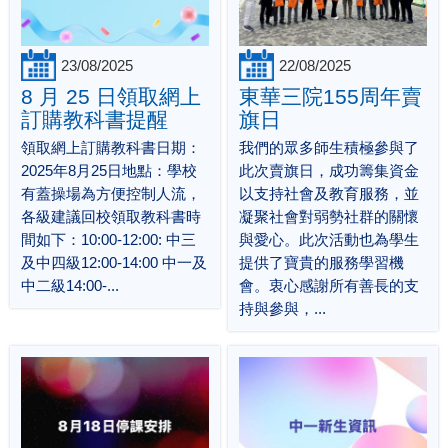
23/08/2025
22/08/2025
8 月 25 日領取網上
東華三院155周年賣
訂購教科書提醒
旗日
領取網上訂購教科書日期：
我們的眾多師生積極參與了
2025年8月25日地點：學校
此次賣旗日，成功籌集資金
有蓋操場為方便控制人流，
以支持社會及教育服務，並
各級建議回校領取教科書時
凝聚社會對弱勢社群的關懷
間如下：10:00-12:00: 中三
與愛心。此次活動也為學生
及中四級12:00-14:00 中一及
提供了寶貴的服務學習機
中二級14:00-...
會。衷心感謝所有善長的支
持與參與，...