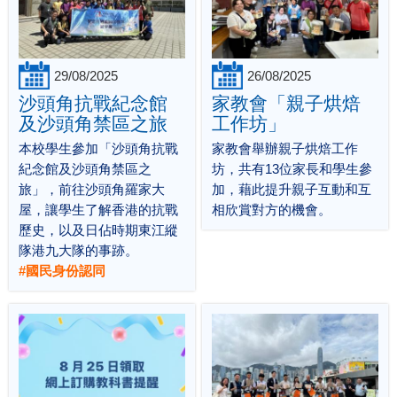
29/08/2025
26/08/2025
沙頭角抗戰紀念館
家教會「親子烘焙
及沙頭角禁區之旅
工作坊」
本校學生參加「沙頭角抗戰
家教會舉辦親子烘焙工作
紀念館及沙頭角禁區之
坊，共有13位家長和學生參
旅」，前往沙頭角羅家大
加，藉此提升親子互動和互
屋，讓學生了解香港的抗戰
相欣賞對方的機會。
歷史，以及日佔時期東江縱
隊港九大隊的事跡。
#國民身份認同