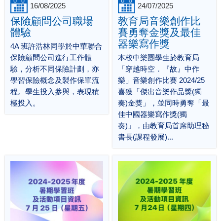
16/08/2025
24/07/2025
保險顧問公司職場
教育局音樂創作比
體驗
賽勇奪金獎及最佳
器樂寫作獎
4A 班許浩林同學於中華聯合
保險顧問公司進行工作體
本校中樂團學生於教育局
驗，分析不同保險計劃，亦
「穿越時空．『故』中作
學習保險概念及製作保單流
樂」音樂創作比賽 2024/25
程。學生投入參與，表現積
喜獲「傑出音樂作品獎(獨
極投入。
奏)金獎」，並同時勇奪「最
佳中國器樂寫作獎(獨
奏)」，由教育局首席助理秘
書長(課程發展)...