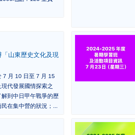
.
辦「山東歷史文化及現
」
月 10 日至 7 月 15
及現代發展國情探索之
了解到中日甲午戰爭的歷
民在集中營的狀況；...