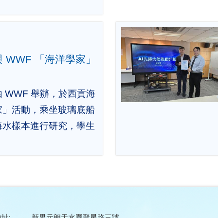
 WWF 「海洋學家」
 WWF 舉辦，於西貢海
家」活動，乘坐玻璃底船
海水樣本進行研究，學生
址:
新界元朗天水圍聚星路三號