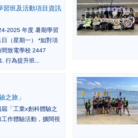
暑期學習班及活動項目資訊
4-2025 年度 暑期學習
1日（星期一） *如對項
致電學校 2447
. 行為提升班...
驗之旅」
四屆「工業x創科體驗之
加工作體驗活動，擴闊視
。