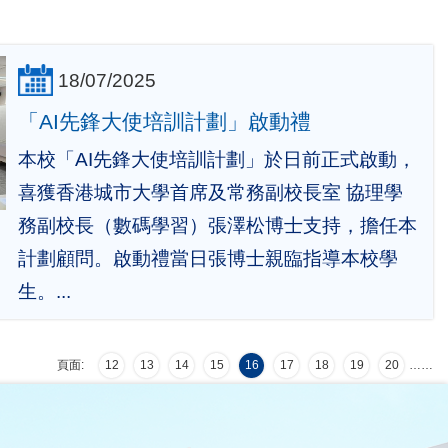
18/07/2025
「AI先鋒大使培訓計劃」啟動禮
本校「AI先鋒大使培訓計劃」於日前正式啟動，
喜獲香港城市大學首席及常務副校長室 協理學
務副校長（數碼學習）張澤松博士支持，擔任本
計劃顧問。啟動禮當日張博士親臨指導本校學
生。...
頁面:
12
13
14
15
16
17
18
19
20
…
…