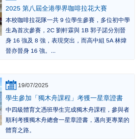
2025 第八屆全港學界咖啡拉花大賽
本校咖啡拉花隊一共 9 位學生參賽，多位初中學
生為首次參賽，2C 劉軒霖與 1B 郭子諾分別晉
身 16 強及 8 強，表現突出，而高中組 5A 林煒
晉亦晉身 16 強。...
19/07/2025
學生參加「獨木舟課程」考獲一星章證書
中四級體育文憑班學生完成獨木舟課程，參與者
順利考獲獨木舟總會一星章證書，邁向更專業的
體育之路。