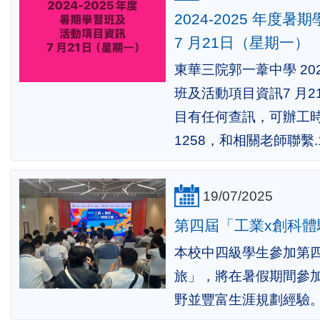
2024-2025 年度
7 月21日（星期一）
東華三院郭一葦中學 202
班及活動項目資訊7 月2
目有任何查訊，可辦工時間
1258，和相關老師聯繫.1
19/07/2025
第四屆「工業x創科體
本校中四級學生參加第
旅」，將在暑假期間參
野並豐富生涯規劃經驗