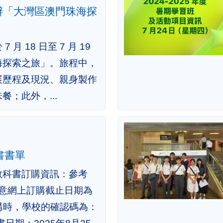
辦「大灣區澳門珠海探
月 18 日至 7 月 19
海探索之旅」。旅程中，
展歷程及現況、親身製作
；此外，...
科書書單
教科書訂購資訊：參考
留意網上訂購截止日期為
訂購時，學校的確認碼為：