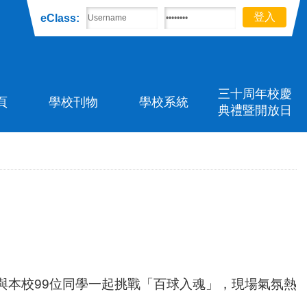
eClass:
三十周年校慶
頁
學校刊物
學校系統
典禮暨開放日
與本校99位同學一起挑戰「百球入魂」，現場氣氛熱