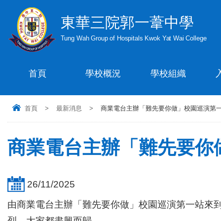
東華三院郭一葦中學
Tung Wah Group of Hospitals Kwok Yat Wai College
首頁
學校概況
學校組織
首頁
>
最新消息
>
商業電台主辦「難先要你做」校園巡演第
商業電台主辦「難先要你
26/11/2025
由商業電台主辦「難先要你做」校園巡演第一站來到
烈，大家都盡興而歸。