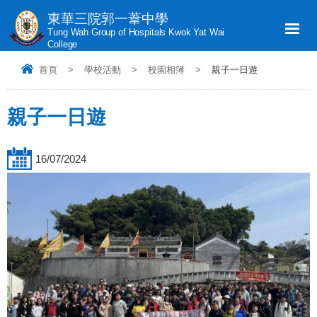
東華三院郭一葦中學
Tung Wah Group of Hospitals Kwok Yat Wai
College
首頁
>
學校活動
>
校園相簿
>
親子一日遊
親子一日遊
16/07/2024