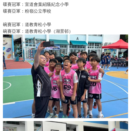
碟賽冠軍：宣道會葉紹蔭紀念小學
碟賽亞軍：粉嶺公立學校
碗賽冠軍：道教青松小學
碗賽亞軍：道教青松小學（湖景邨）