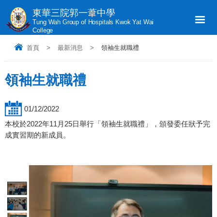
東華三院郭一葦中學
Tung Wah Group of Hospitals Kwok Yat Wai
College
首頁
>
最新消息
>
領袖生就職禮
領袖生就職禮
01/12/2022
本校於2022年11月25日舉行「領袖生就職禮」，頒發委任狀予完
成實習期的新成員。