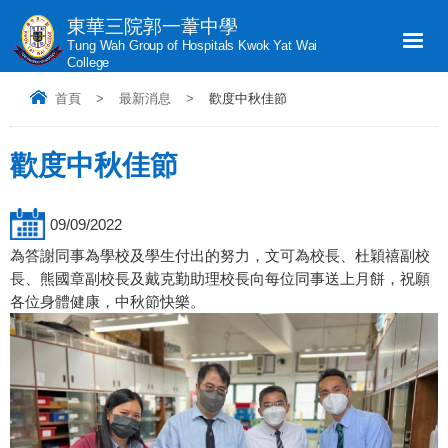
東華三院郭一葦中學
Tung Wah Group of Hospitals Kwok Yat Wai
College
首頁
>
最新消息
>
歡度中秋佳節
歡度中秋佳節
09/09/2022
為答謝同事為學校及學生付出的努力，文可為校長、杜穎禧副校
長、熊國章副校長及戴克勤助理校長向每位同事送上月餅，祝願
各位身體健康，中秋節快樂。