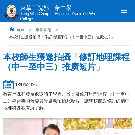
東華三院郭一葦中學
Tung Wah Group of Hospitals Kwok Yat Wai
College
首頁
>
最新消息
>
本校師生獲邀拍攝「修訂地理課程（中一至中三）推廣短片」
本校師生獲邀拍攝「修訂地理課程
（中一至中三）推廣短片」
13/04/2026
教育局課程發展處邀請了學者、校長及修訂地理課程（中一至中
三）專責委員會委員等協助拍攝此影片，讓學校能對修訂的初中
地理科課程有所了解。