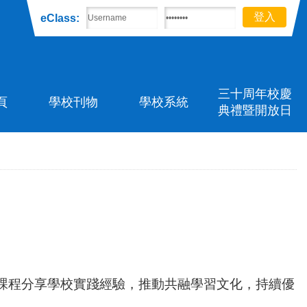
eClass:
三十周年校慶
頁
學校刊物
學校系統
典禮暨開放日
課程分享學校實踐
經驗
，
推動共
融學習文化，持續優