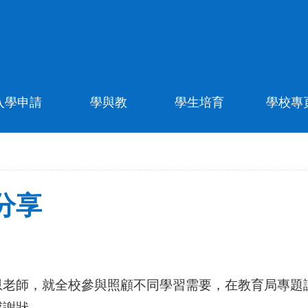
入學申請
學與教
學生培育
學校專
分享
恩老師，
就全校參
與照顧不同學習需要，
在
教育局專題
感謝狀。