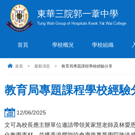
東華三院郭一葦中學
Tung Wah Group of Hospitals Kwok Yat Wai College
首頁
學校概況
學校組織
首頁
>
最新消息
>
教育局專題課程學校經驗分享
教育局專題課程學校經驗
12/06/2025
文可為校長應主辦單位邀請帶領黃家慧老師及林愛
化教學素材，並獲香港耀能協會康復專業
學院致
送