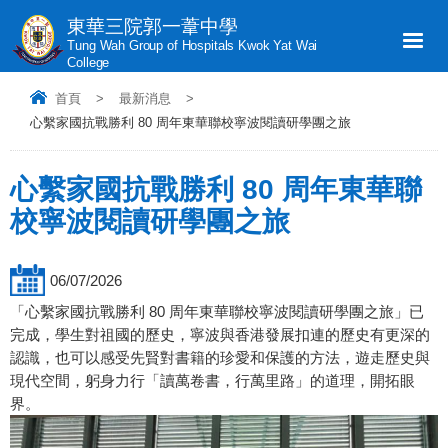
東華三院郭一葦中學
Tung Wah Group of Hospitals Kwok Yat Wai
College
首頁
>
最新消息
>
心繫家國抗戰勝利 80 周年東華聯校寧波閱讀研學團之旅
心繫家國抗戰勝利 80 周年東華聯
校寧波閱讀研學團之旅
06/07/2026
「心繫家國抗戰勝利 80 周年東華聯校寧波閱讀研學團之旅」已
完成，學生對祖國的歷史，寧波與香港發展扣連的歷史有更深的
認識，也可以感受先賢對書籍的珍愛和保護的方法，遊走歷史與
現代空間，躬身力行「讀萬卷書，行萬里路」的道理，開拓眼
界。