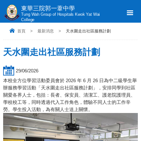
東華三院郭一葦中學
Tung Wah Group of Hospitals Kwok Yat Wai
College
首頁
>
最新消息
>
天水圍走出社區服務計劃
天水圍走出社區服務計劃
29/06/2026
本校全方位學習活動委員會於 2026 年 6 月 26 日為中二級學生舉
辦服務學習活動「天水圍走出社區服務計劃」，安排同學到社區
關愛各界人士，包括：長者、保安員、清潔工、護老院護理員、
學校校工等，同時透過代入工作角色，體驗不同人士的工作辛
勞。學生投入活動，為有關人士送上關懷。