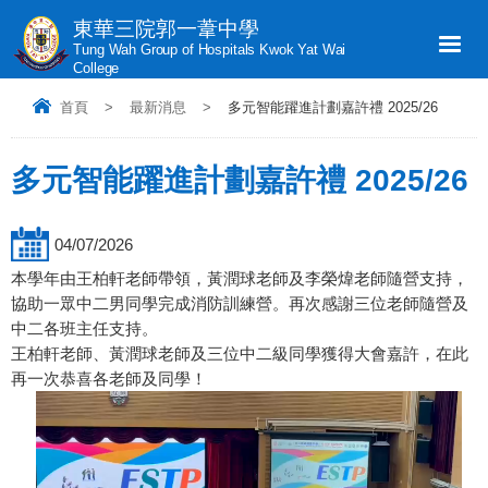
東華三院郭一葦中學
Tung Wah Group of Hospitals Kwok Yat Wai
College
首頁
>
最新消息
>
多元智能躍進計劃嘉許禮 2025/26
多元智能躍進計劃嘉許禮 2025/26
04/07/2026
本學年由王柏軒老師帶領，黃潤球老師及李榮煒老師隨營支持，
協助一眾中二男同學完成消防訓練營。再次感謝三位老師隨營及
中二各班主任支持。
王柏軒老師、黃潤球老師及三位中二級同學獲得大會嘉許，在此
再一次恭喜各老師及同學！