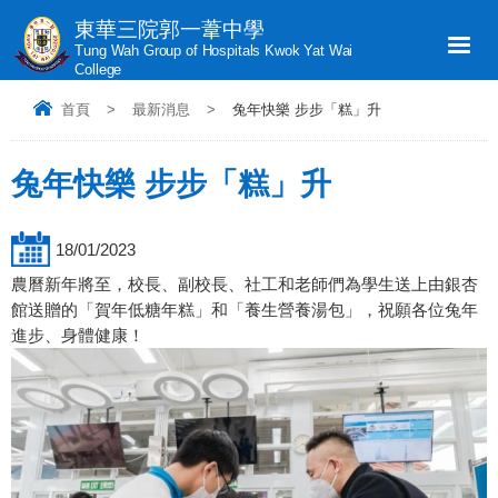
東華三院郭一葦中學
Tung Wah Group of Hospitals Kwok Yat Wai
College
首頁
>
最新消息
>
兔年快樂 步步「糕」升
兔年快樂 步步「糕」升
18/01/2023
農曆新年將至，校長、副校長、社工和老師們為學生送上由銀杏
館送贈的「賀年低糖年糕」和「養生營養湯包」，祝願各位兔年
進步、身體健康！