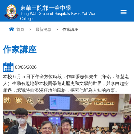
東華三院郭一葦中學
Tung Wah Group of Hospitals Kwok Yat Wai
College
首頁
>
最新消息
>
作家講座
作家講座
08/06/2026
本校 6 月 5 日下午全方位時段，作家張志偉先生（筆名：智慧老
人）生動有趣地帶本校同學遊走歷史和文學的世界，與李白超空
相遇，認識詩仙浪漫狂放的風格，探索他鮮為人知的故事。