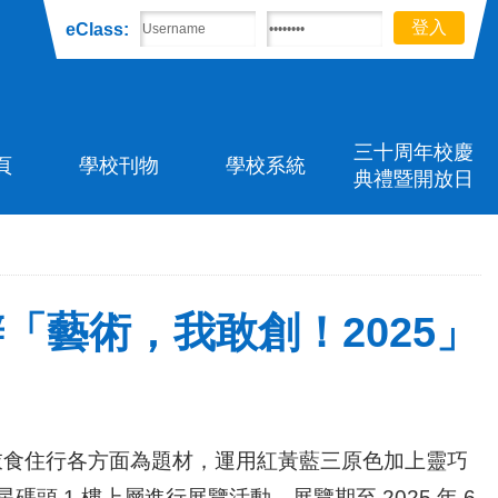
eClass:
三十周年校慶
頁
學校刊物
學校系統
典禮暨開放日
辦「藝術，我敢創！2025」
 - 衣食住行各方面為題材，運用紅黃藍三原色加上靈巧
 1 樓上層進行展覽活動，展覽期至 2025 年 6