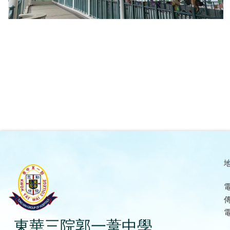
地
電
傳
電
東華三院郭一葦中學