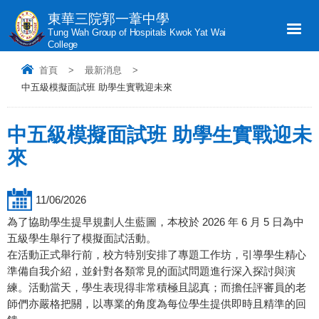
東華三院郭一葦中學
Tung Wah Group of Hospitals Kwok Yat Wai
College
首頁
>
最新消息
>
中五級模擬面試班 助學生實戰迎未來
中五級模擬面試班 助學生實戰迎未
來
11/06/2026
為了協助學生提早規劃人生藍圖，本校於 2026 年 6 月 5 日為中
五級學生舉行了模擬面試活動。
在活動正式舉行前，校方特別安排了專題工作坊，引導學生精心
準備自我介紹，並針對各類常見的面試問題進行深入探討與演
練。活動當天，學生表現得非常積極且認真；而擔任評審員的老
師們亦嚴格把關，以專業的角度為每位學生提供即時且精準的回