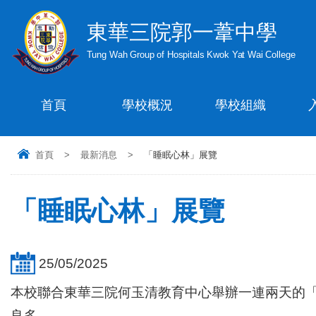
東華三院郭一葦中學
Tung Wah Group of Hospitals Kwok Yat Wai College
首頁
學校概況
學校組織
首頁
>
最新消息
>
「睡眠心林」展覽
「睡眠心林」展覽
25/05/2025
本校聯合東華三院何玉清教育中心舉辦一連兩天的「
良多。