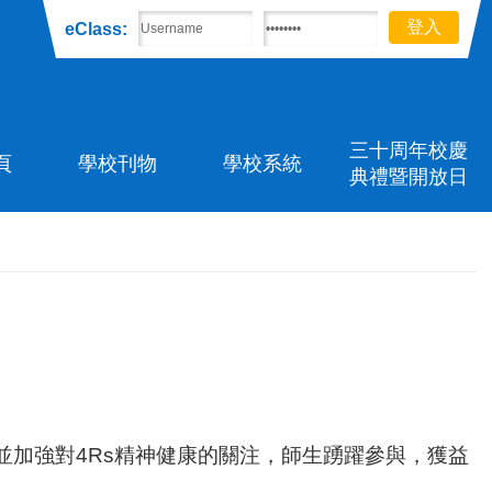
eClass:
三十周年校慶
頁
學校刊物
學校系統
典禮暨開放日
加強對4Rs精神健康的關注，師生踴躍參與，獲益