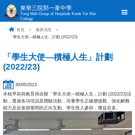
東華三院郭一葦中學
Tung Wah Group of Hospitals Kwok Yat Wai
College
首頁
>
最新消息
>
「學生大使—積極人生」計劃 (2022/23)
「學生大使—積極人生」計劃
(2022/23)
30/05/2023
本校早前與教育局合辦「學生大使—積極人生」計劃 (2022/23)活
動，透過各項培訓及體驗活動，培養學生正確價值觀、強化解難
能力及促進朋輩間的正向互動。學生投入參與，獲益良多。