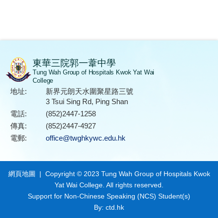
東華三院郭一葦中學
Tung Wah Group of Hospitals Kwok Yat Wai
College
地址:
新界元朗天水圍聚星路三號
3 Tsui Sing Rd, Ping Shan
電話:
(852)2447-1258
傳真:
(852)2447-4927
電郵:
office@twghkywc.edu.hk
網頁地圖
| Copyright © 2023 Tung Wah Group of Hospitals Kwok
Yat Wai College. All rights reserved.
Support for Non-Chinese Speaking (NCS) Student(s)
By: ctd.hk