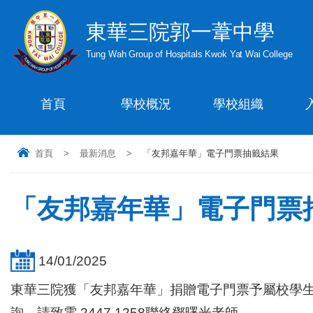
東華三院郭一葦中學
Tung Wah Group of Hospitals Kwok Yat Wai College
首頁
學校概況
學校組織
首頁
>
最新消息
>
「友邦嘉年華」電子門票抽籤結果
「友邦嘉年華」電子門票
14/01/2025
東華三院獲「友邦嘉年華」捐贈電子門票予屬校學生
詢，請致電 2447 1258聯絡鄧曙光老師。