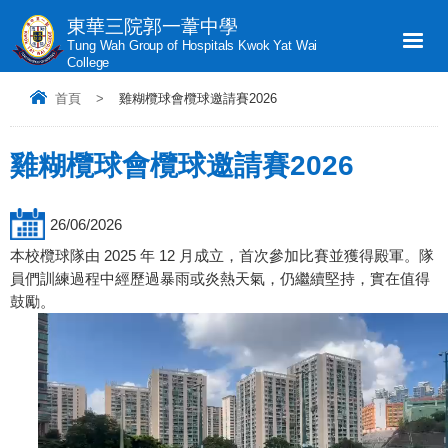
東華三院郭一葦中學
Tung Wah Group of Hospitals Kwok Yat Wai
College
首頁
>
雞糊欖球會欖球邀請賽2026
雞糊欖球會欖球邀請賽2026
26/06/2026
本校欖球隊由 2025 年 12 月成立，首次參加比賽並獲得殿軍。隊
員們訓練過程中經歷過暴雨或炎熱天氣，仍繼續堅持，實在值得
鼓勵。