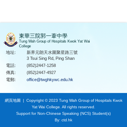
東華三院郭一葦中學
Tung Wah Group of Hospitals Kwok Yat Wai
College
地址:
新界元朗天水圍聚星路三號
3 Tsui Sing Rd, Ping Shan
電話:
(852)2447-1258
傳真:
(852)2447-4927
電郵:
office@twghkywc.edu.hk
網頁地圖
| Copyright © 2023 Tung Wah Group of Hospitals Kwok
Yat Wai College. All rights reserved.
Support for Non-Chinese Speaking (NCS) Student(s)
By: ctd.hk