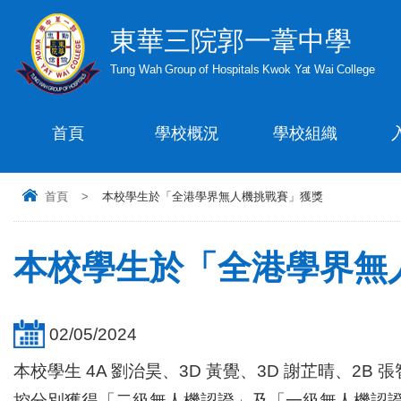
東華三院郭一葦中學
Tung Wah Group of Hospitals Kwok Yat Wai College
首頁
學校概況
學校組織
首頁
>
本校學生於「全港學界無人機挑戰賽」獲獎
本校學生於「全港學界無
02/05/2024
本校學生 4A 劉治昊、3D 黃覺、3D 謝芷晴、2B 張
控分別獲得「二級無人機認證」及「一級無人機認