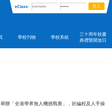
eClass:
三十周年校慶
頁
學校刊物
學校系統
典禮暨開放日
K Idea 舉辦「全港學界無人機挑戰賽」，於編程及人手操