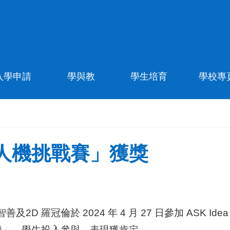
入學申請
學與教
學生培育
學校專
人機挑戰賽」獲獎
智善及2D 羅冠倫於 2024 年 4 月 27 日參加 AS
證」。學生投入參與，表現獲肯定。